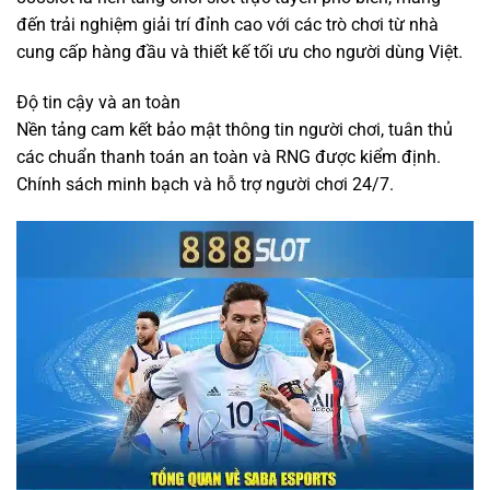
đến trải nghiệm giải trí đỉnh cao với các trò chơi từ nhà
cung cấp hàng đầu và thiết kế tối ưu cho người dùng Việt.
Độ tin cậy và an toàn
Nền tảng cam kết bảo mật thông tin người chơi, tuân thủ
các chuẩn thanh toán an toàn và RNG được kiểm định.
Chính sách minh bạch và hỗ trợ người chơi 24/7.