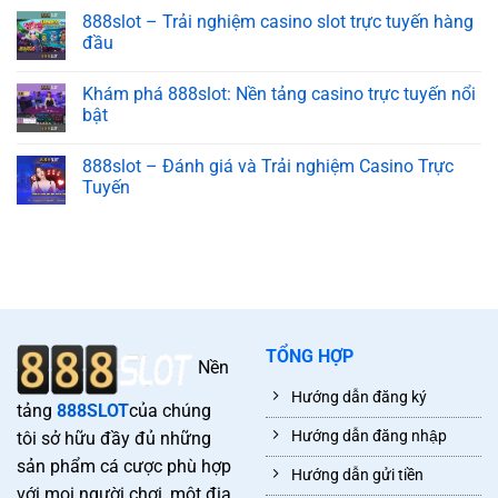
888slot – Trải nghiệm casino slot trực tuyến hàng
đầu
Khám phá 888slot: Nền tảng casino trực tuyến nổi
bật
888slot – Đánh giá và Trải nghiệm Casino Trực
Tuyến
TỔNG HỢP
Nền
Hướng dẫn đăng ký
tảng
888SLOT
của chúng
Hướng dẫn đăng nhập
tôi sở hữu đầy đủ những
sản phẩm cá cược phù hợp
Hướng dẫn gửi tiền
với mọi người chơi, một địa