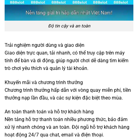
Độ tin cậy và an toàn
Trải nghiệm người dùng và giao diện
Giao diện trực quan, tải nhanh, có thể truy cập trên máy
tính để bàn và di động, giúp người chơi dễ dàng tìm kiếm
trò chơi yêu thích và quản lý tài khoản.
Khuyến mãi và chương trình thưởng
Chương trình thưởng hấp dẫn với vòng quay miễn phí, tiền
thưởng nạp lần đầu, và các sự kiện đặc biệt theo mùa.
An toàn thanh toán và hỗ trợ khách hàng
Nền tảng hỗ trợ thanh toán nhiều phương thức, bảo đảm
xử lý nhanh chóng và an toàn. Đội ngũ hỗ trợ khách hàng
hoạt động 24/7 qua chat, email và điện thoại.