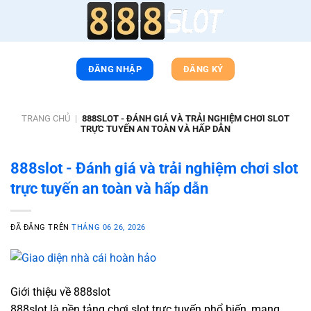
Chuyển
đến
nội
dung
ĐĂNG NHẬP
ĐĂNG KÝ
TRANG CHỦ
|
888SLOT - ĐÁNH GIÁ VÀ TRẢI NGHIỆM CHƠI SLOT
TRỰC TUYẾN AN TOÀN VÀ HẤP DẪN
888slot - Đánh giá và trải nghiệm chơi slot
trực tuyến an toàn và hấp dẫn
ĐÃ ĐĂNG TRÊN
THÁNG 06 26, 2026
Giới thiệu về 888slot
888slot là nền tảng chơi slot trực tuyến phổ biến, mang