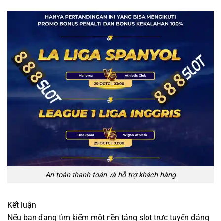
An toàn thanh toán và hỗ trợ khách hàng
Kết luận
Nếu bạn đang tìm kiếm một nền tảng slot trực tuyến đáng