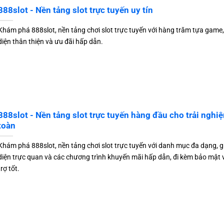
Bảo mật và công bằng
888slot - Nền tảng slot trực tuyến uy tín
Kết luận
Khám phá 888slot, nền tảng chơi slot trực tuyến với hàng trăm tựa game,
diện thân thiện và ưu đãi hấp dẫn.
Giới thiệu về 888slot và xo so
iều hạng mục trò chơi, trong đó xo so hay xổ số trực tuyến được
ướng tới sự tiện lợi, giúp người chơi không phải chuyển đổi gi
thức rõ về các quy định tại địa phương nơi mình cư trú.
888slot - Nền tảng slot trực tuyến hàng đầu cho trải nghi
ủi ro được chú trọng. Hệ thống vận hành xo so được kiểm duyệt 
toàn
iểu rõ cơ chế hoạt động của xo so có thể giúp người chơi đưa ra
Khám phá 888slot, nền tảng chơi slot trực tuyến với danh mục đa dạng, g
diện trực quan và các chương trình khuyến mãi hấp dẫn, đi kèm bảo mật 
in về nguồn cấp dữ liệu kết quả, lịch quay số và các biện pháp
trợ tốt.
liên quan tới xo so và các trò chơi liên quan.