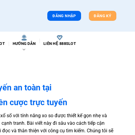
ĐĂNG NHẬP
ĐĂNG KÝ
LOT
HƯỚNG DẪN
LIÊN HỆ 888SLOT
yến an toàn tại
nền cược trực tuyến
xổ số với tính năng xo so được thiết kế gọn nhẹ và
cạnh tranh. Bài viết này đi sâu vào cách tiếp cận
i đọc và thân thiện với công cụ tìm kiếm. Chúng tôi sẽ