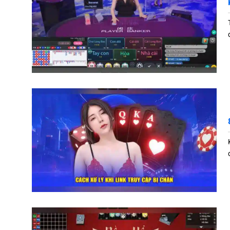
Mục lục