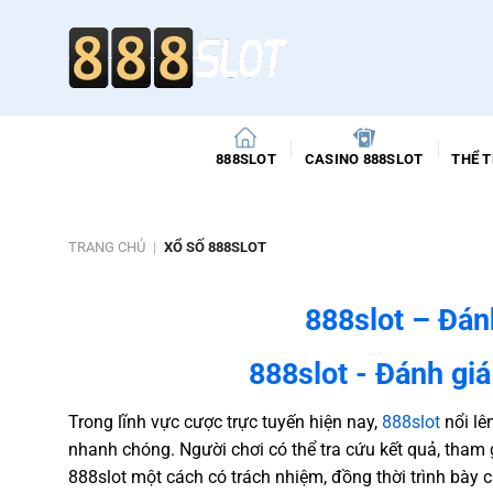
Chuyển
đến
nội
dung
888SLOT
CASINO 888SLOT
THỂ 
TRANG CHỦ
|
XỔ SỐ 888SLOT
888slot – Đánh
888slot - Đánh giá
Trong lĩnh vực cược trực tuyến hiện nay,
888slot
nổi lê
nhanh chóng. Người chơi có thể tra cứu kết quả, tham 
888slot một cách có trách nhiệm, đồng thời trình bày c