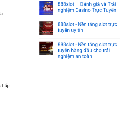
888slot – Đánh giá và Trải
nghiệm Casino Trực Tuyến
đa
888slot - Nền tảng slot trực
tuyến uy tín
888slot - Nền tảng slot trực
tuyến hàng đầu cho trải
nghiệm an toàn
s hấp