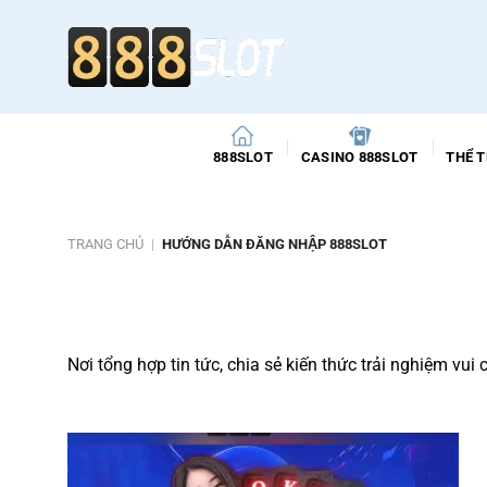
Chuyển
đến
nội
dung
888SLOT
CASINO 888SLOT
THỂ 
TRANG CHỦ
|
HƯỚNG DẪN ĐĂNG NHẬP 888SLOT
Nơi tổng hợp tin tức, chia sẻ kiến thức trải nghiệm vui 