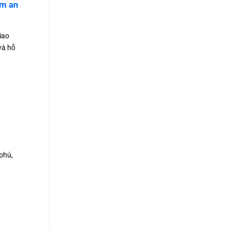
ệm an
iao
và hỗ
phú,