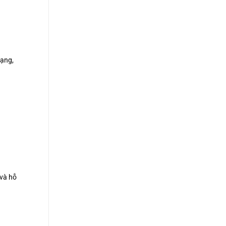
dạng,
 và hỗ