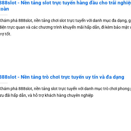
888slot - Nền tảng slot trực tuyến hàng đầu cho trải nghi
toàn
Khám phá 888slot, nền tảng chơi slot trực tuyến với danh mục đa dạng, g
diện trực quan và các chương trình khuyến mãi hấp dẫn, đi kèm bảo mật 
trợ tốt.
888slot - Nền tảng trò chơi trực tuyến uy tín và đa dạng
Khám phá 888slot, nền tảng slot trực tuyến với danh mục trò chơi phong 
ưu đãi hấp dẫn, và hỗ trợ khách hàng chuyên nghiệp