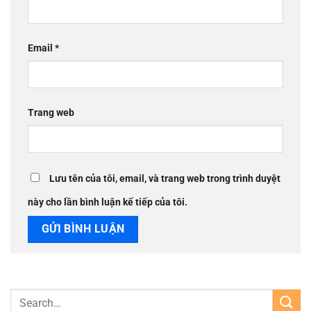
Email
*
Trang web
Lưu tên của tôi, email, và trang web trong trình duyệt
này cho lần bình luận kế tiếp của tôi.