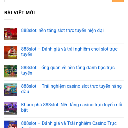
BÀI VIẾT MỚI
888slot: nền tảng slot trực tuyến hiện đại
888slot – Đánh giá và trải nghiệm chơi slot trực
tuyến
888slot: Tổng quan về nền tảng đánh bạc trực
tuyến
888slot – Trải nghiệm casino slot trực tuyến hàng
đầu
Khám phá 888slot: Nền tảng casino trực tuyến nổi
bật
888slot – Đánh giá và Trải nghiệm Casino Trực