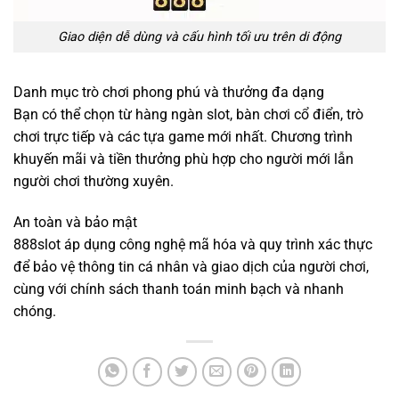
Giao diện dễ dùng và cấu hình tối ưu trên di động
Danh mục trò chơi phong phú và thưởng đa dạng
Bạn có thể chọn từ hàng ngàn slot, bàn chơi cổ điển, trò
chơi trực tiếp và các tựa game mới nhất. Chương trình
khuyến mãi và tiền thưởng phù hợp cho người mới lẫn
người chơi thường xuyên.
An toàn và bảo mật
888slot áp dụng công nghệ mã hóa và quy trình xác thực
để bảo vệ thông tin cá nhân và giao dịch của người chơi,
cùng với chính sách thanh toán minh bạch và nhanh
chóng.