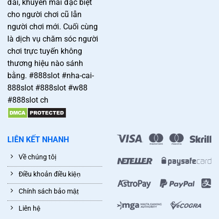
đãi, khuyến mãi đặc biệt
cho người chơi cũ lẫn
người chơi mới. Cuối cùng
là dịch vụ chăm sóc người
chơi trực tuyến không
thương hiệu nào sánh
bằng. #888slot #nha-cai-
888slot #888slot #w88
#888slot ch
LIÊN KẾT NHANH
Về chúng tôị
Điều khoản điều kiệṇ
Chính sách bảo mậṭ
Liên hệ̣