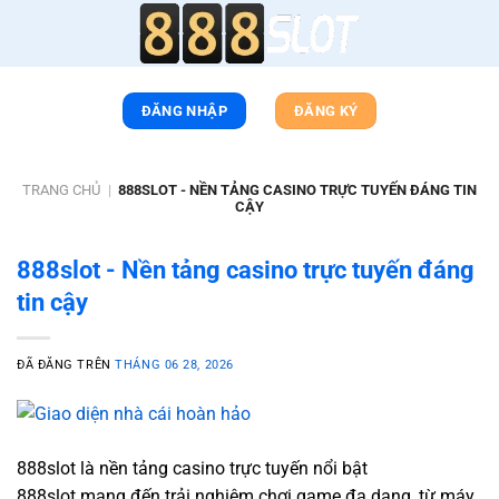
Chuyển
đến
nội
dung
ĐĂNG NHẬP
ĐĂNG KÝ
TRANG CHỦ
|
888SLOT - NỀN TẢNG CASINO TRỰC TUYẾN ĐÁNG TIN
CẬY
888slot - Nền tảng casino trực tuyến đáng
tin cậy
ĐÃ ĐĂNG TRÊN
THÁNG 06 28, 2026
888slot là nền tảng casino trực tuyến nổi bật
888slot mang đến trải nghiệm chơi game đa dạng, từ máy