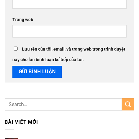
Trang web
Lưu tên của tôi, email, và trang web trong trình duyệt
này cho lần bình luận kế tiếp của tôi.
BÀI VIẾT MỚI