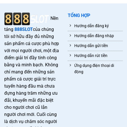
TỔNG HỢP
Nền
Hướng dẫn đăng ký
tảng
888SLOT
của chúng
Hướng dẫn đăng nhập
tôi sở hữu đầy đủ những
sản phẩm cá cược phù hợp
Hướng dẫn gửi tiền
với mọi người chơi, một địa
Hướng dẫn rút tiền
điểm giải trí đầy tính công
bằng và minh bạch. Không
Ứng dụng điện thoại di
chỉ mang đến những sản
động
phẩm cá cược giải trí trực
tuyến hàng đầu mà chưa
đựng hàng trăm những ưu
đãi, khuyến mãi đặc biệt
cho người chơi cũ lẫn
người chơi mới. Cuối cùng
là dịch vụ chăm sóc người