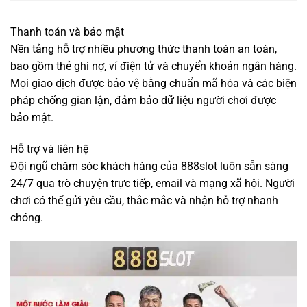
Thanh toán và bảo mật
Nền tảng hỗ trợ nhiều phương thức thanh toán an toàn,
bao gồm thẻ ghi nợ, ví điện tử và chuyển khoản ngân hàng.
Mọi giao dịch được bảo vệ bằng chuẩn mã hóa và các biện
pháp chống gian lận, đảm bảo dữ liệu người chơi được
bảo mật.
Hỗ trợ và liên hệ
Đội ngũ chăm sóc khách hàng của 888slot luôn sẵn sàng
24/7 qua trò chuyện trực tiếp, email và mạng xã hội. Người
chơi có thể gửi yêu cầu, thắc mắc và nhận hỗ trợ nhanh
chóng.