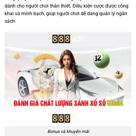
dành cho người chơi thân thiết. Điều kiện cược được công
khai và minh bạch, giúp người chơi dễ dàng quản lý ngân
sách.
Bonus và khuyến mãi