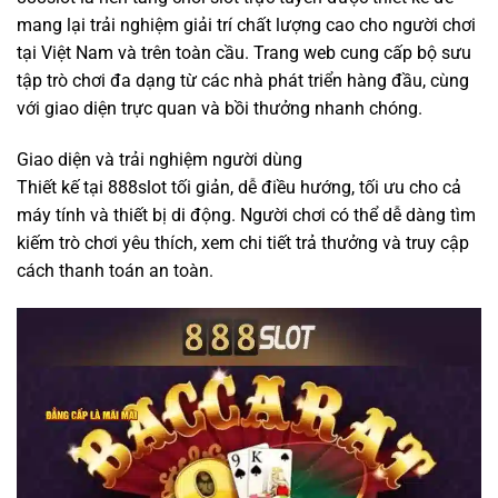
mang lại trải nghiệm giải trí chất lượng cao cho người chơi
tại Việt Nam và trên toàn cầu. Trang web cung cấp bộ sưu
tập trò chơi đa dạng từ các nhà phát triển hàng đầu, cùng
với giao diện trực quan và bồi thưởng nhanh chóng.
Giao diện và trải nghiệm người dùng
Thiết kế tại 888slot tối giản, dễ điều hướng, tối ưu cho cả
máy tính và thiết bị di động. Người chơi có thể dễ dàng tìm
kiếm trò chơi yêu thích, xem chi tiết trả thưởng và truy cập
cách thanh toán an toàn.