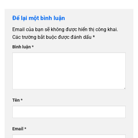
Để lại một bình luận
Email của bạn sẽ không được hiển thị công khai.
Các trường bắt buộc được đánh dấu
*
Bình luận
*
Tên
*
Email
*