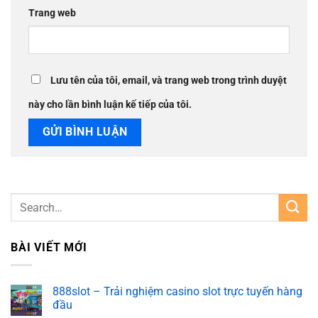
Trang web
Lưu tên của tôi, email, và trang web trong trình duyệt
này cho lần bình luận kế tiếp của tôi.
BÀI VIẾT MỚI
888slot – Trải nghiệm casino slot trực tuyến hàng
đầu