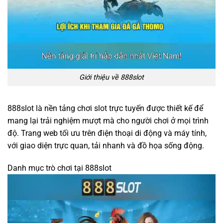
Giới thiệu về 888slot
888slot là nền tảng chơi slot trực tuyến được thiết kế để
mang lại trải nghiệm mượt mà cho người chơi ở mọi trình
độ. Trang web tối ưu trên điện thoại di động và máy tính,
với giao diện trực quan, tải nhanh và đồ họa sống động.
Danh mục trò chơi tại 888slot