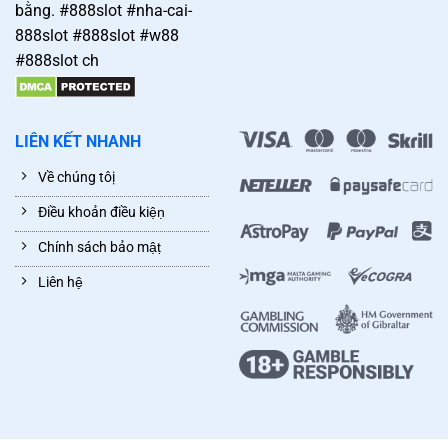
bằng. #888slot #nha-cai-
888slot #888slot #w88
#888slot ch
LIÊN KẾT NHANH
Về chúng tôị
Điều khoản điều kiệṇ
Chính sách bảo mậṭ
Liên hệ̣