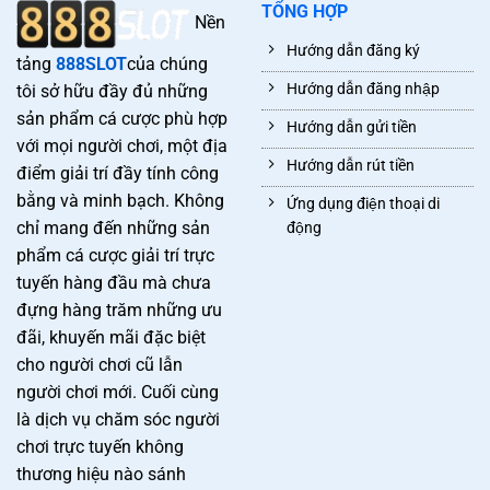
TỔNG HỢP
Nền
Hướng dẫn đăng ký
tảng
888SLOT
của chúng
Hướng dẫn đăng nhập
tôi sở hữu đầy đủ những
sản phẩm cá cược phù hợp
Hướng dẫn gửi tiền
với mọi người chơi, một địa
Hướng dẫn rút tiền
điểm giải trí đầy tính công
bằng và minh bạch. Không
Ứng dụng điện thoại di
chỉ mang đến những sản
động
phẩm cá cược giải trí trực
tuyến hàng đầu mà chưa
đựng hàng trăm những ưu
đãi, khuyến mãi đặc biệt
cho người chơi cũ lẫn
người chơi mới. Cuối cùng
là dịch vụ chăm sóc người
chơi trực tuyến không
thương hiệu nào sánh