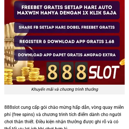
Khuyến mãi và chương trình thưởng
888slot cung cấp gói chào mừng hấp dẫn, vòng quay miễn
phí (free spins) và chương trình tích điểm dành cho người
chơi thân thiết. Điều kiện nhận thưởng được ghi rõ và có
thể tối ưu lợi ích khi chơi hợp lý.