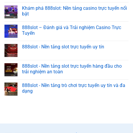
Khám phá 888slot: Nền tảng casino trực tuyến nổi
bật
888slot – Đánh giá và Trải nghiệm Casino Trực
Tuyến
888slot - Nền tảng slot trực tuyến uy tín
888slot - Nền tảng slot trực tuyến hàng đầu cho
trải nghiệm an toàn
888slot - Nền tảng trò chơi trực tuyến uy tín và đa
dạng