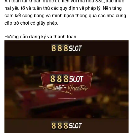
An toàn tài khoản được ưu tiên với mã hóa SSL, xác thực
hai yếu tố và tuân thủ các quy định về pháp lý. Nền tảng
cam kết công bằng và minh bạch thông qua các nhà cung
cấp trò chơi có giấy phép.
Hướng dẫn đăng ký và thanh toán