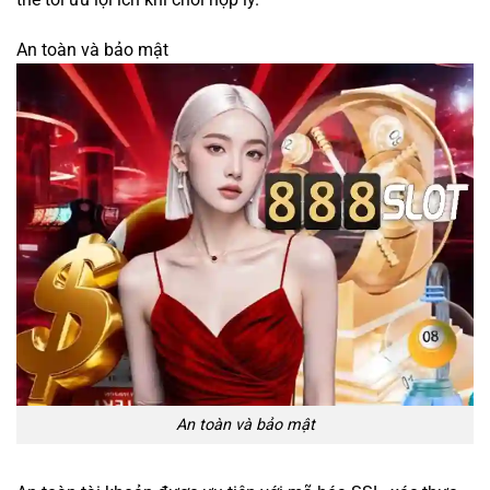
An toàn và bảo mật
An toàn và bảo mật