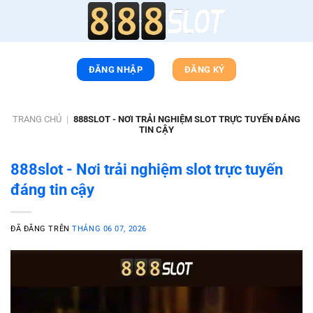
Chuyển
đến
nội
dung
ĐĂNG NHẬP
ĐĂNG KÝ
TRANG CHỦ
|
888SLOT - NƠI TRẢI NGHIỆM SLOT TRỰC TUYẾN ĐÁNG
TIN CẬY
888slot - Nơi trải nghiệm slot trực tuyến
đáng tin cậy
ĐÃ ĐĂNG TRÊN
THÁNG 06 07, 2026