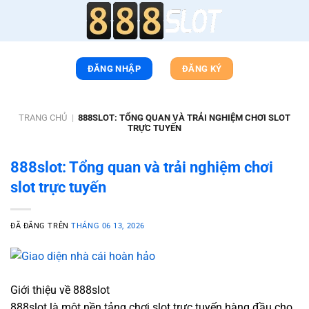
Chuyển
đến
nội
dung
ĐĂNG NHẬP
ĐĂNG KÝ
TRANG CHỦ
|
888SLOT: TỔNG QUAN VÀ TRẢI NGHIỆM CHƠI SLOT
TRỰC TUYẾN
888slot: Tổng quan và trải nghiệm chơi
slot trực tuyến
ĐÃ ĐĂNG TRÊN
THÁNG 06 13, 2026
Giới thiệu về 888slot
888slot là một nền tảng chơi slot trực tuyến hàng đầu cho