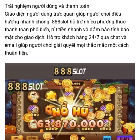
Trải nghiệm người dùng và thanh toán
Giao diện người dùng trực quan giúp người chơi điều
hướng nhanh chóng. 888slot hỗ trợ nhiều phương thức
thanh toán phổ biến, rút tiền nhanh và đảm bảo tính bảo
mật cho giao dịch. Hỗ trợ khách hàng 24/7 qua chat và
email giúp người chơi giải quyết mọi thắc mắc một cách
thuận tiện.