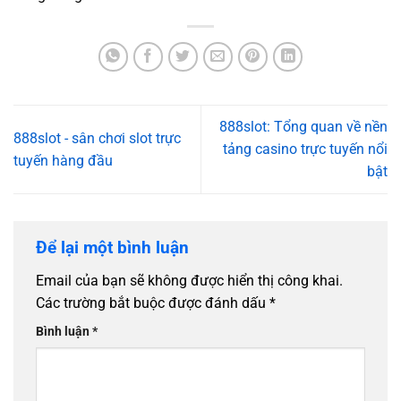
888slot: Tổng quan về nền
888slot - sân chơi slot trực
tảng casino trực tuyến nổi
tuyến hàng đầu
bật
Để lại một bình luận
Email của bạn sẽ không được hiển thị công khai.
Các trường bắt buộc được đánh dấu
*
Bình luận
*