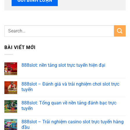
BÀI VIẾT MỚI
888slot: nền tảng slot trực tuyến hiện đại
888slot – Đánh giá và trải nghiệm chơi slot trực
tuyến
888slot: Tổng quan về nền tảng đánh bạc trực
tuyến
888slot – Trải nghiệm casino slot trực tuyến hàng
đầu