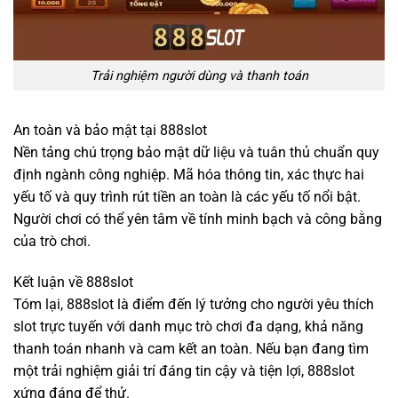
Trải nghiệm người dùng và thanh toán
An toàn và bảo mật tại 888slot
Nền tảng chú trọng bảo mật dữ liệu và tuân thủ chuẩn quy
định ngành công nghiệp. Mã hóa thông tin, xác thực hai
yếu tố và quy trình rút tiền an toàn là các yếu tố nổi bật.
Người chơi có thể yên tâm về tính minh bạch và công bằng
của trò chơi.
Kết luận về 888slot
Tóm lại, 888slot là điểm đến lý tưởng cho người yêu thích
slot trực tuyến với danh mục trò chơi đa dạng, khả năng
thanh toán nhanh và cam kết an toàn. Nếu bạn đang tìm
một trải nghiệm giải trí đáng tin cậy và tiện lợi, 888slot
xứng đáng để thử.