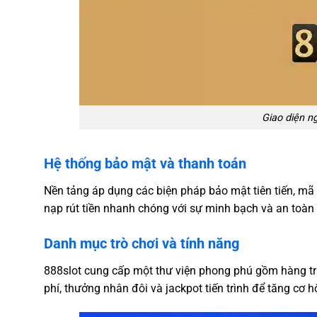
Giao diện n
Hệ thống bảo mật và thanh toán
Nền tảng áp dụng các biện pháp bảo mật tiên tiến, mã 
nạp rút tiền nhanh chóng với sự minh bạch và an toàn 
Danh mục trò chơi và tính năng
888slot cung cấp một thư viện phong phú gồm hàng tr
phí, thưởng nhân đôi và jackpot tiến trình để tăng cơ h