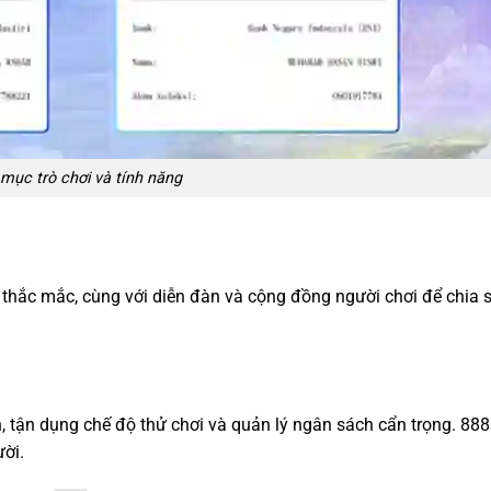
mục trò chơi và tính năng
thắc mắc, cùng với diễn đàn và cộng đồng người chơi để chia 
n, tận dụng chế độ thử chơi và quản lý ngân sách cẩn trọng. 888
ười.