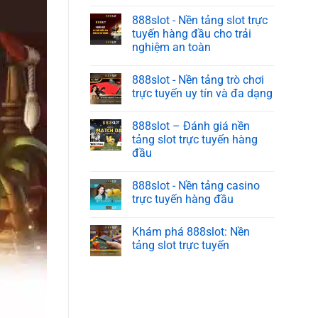
888slot - Nền tảng slot trực
tuyến hàng đầu cho trải
nghiệm an toàn
888slot - Nền tảng trò chơi
trực tuyến uy tín và đa dạng
888slot – Đánh giá nền
tảng slot trực tuyến hàng
đầu
888slot - Nền tảng casino
trực tuyến hàng đầu
Khám phá 888slot: Nền
tảng slot trực tuyến