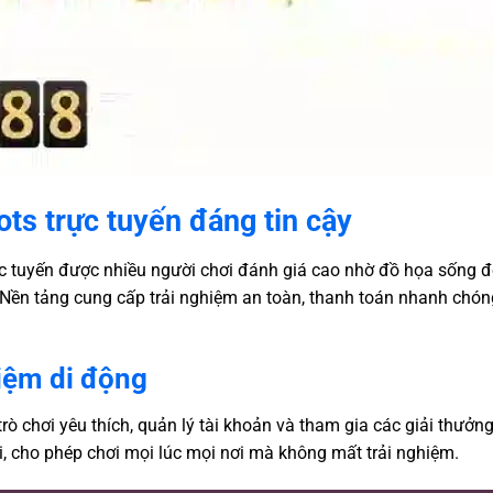
ots trực tuyến đáng tin cậy
ực tuyến được nhiều người chơi đánh giá cao nhờ đồ họa sống đ
ền tảng cung cấp trải nghiệm an toàn, thanh toán nhanh chón
hiệm di động
rò chơi yêu thích, quản lý tài khoản và tham gia các giải thưởn
ại, cho phép chơi mọi lúc mọi nơi mà không mất trải nghiệm.