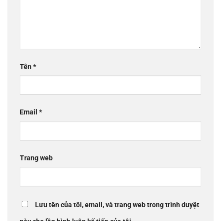
Tên
*
Email
*
Trang web
Lưu tên của tôi, email, và trang web trong trình duyệt