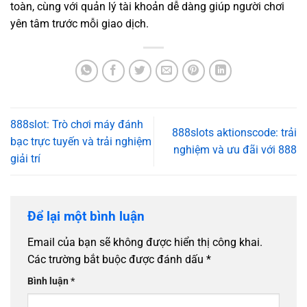
toàn, cùng với quản lý tài khoản dễ dàng giúp người chơi
yên tâm trước mỗi giao dịch.
888slot: Trò chơi máy đánh
888slots aktionscode: trải
bạc trực tuyến và trải nghiệm
nghiệm và ưu đãi với 888
giải trí
Để lại một bình luận
Email của bạn sẽ không được hiển thị công khai.
Các trường bắt buộc được đánh dấu
*
Bình luận
*